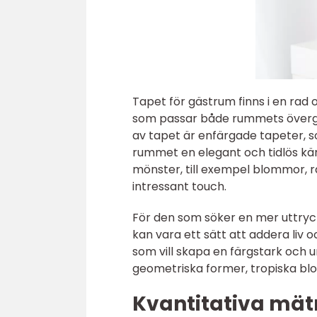
Tapet för gästrum finns i en rad o
som passar både rummets övergr
av tapet är enfärgade tapeter, s
rummet en elegant och tidlös kän
mönster, till exempel blommor, r
intressant touch.
För den som söker en mer uttryck
kan vara ett sätt att addera liv 
som vill skapa en färgstark och 
geometriska former, tropiska bl
Kvantitativa mät