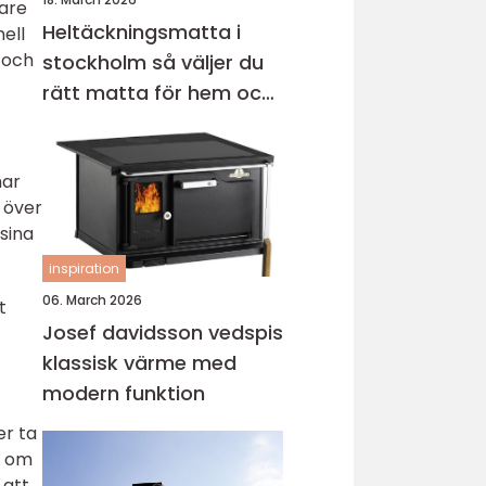
tare
Heltäckningsmatta i
ell
n och
stockholm så väljer du
rätt matta för hem och
kontor
nar
 över
sina
inspiration
06. March 2026
t
Josef davidsson vedspis
klassisk värme med
modern funktion
er ta
r om
 att