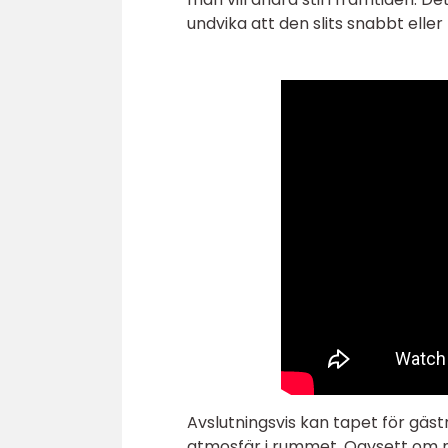
undvika att den slits snabbt eller 
Avslutningsvis kan tapet för gäs
atmosfär i rummet. Oavsett om man