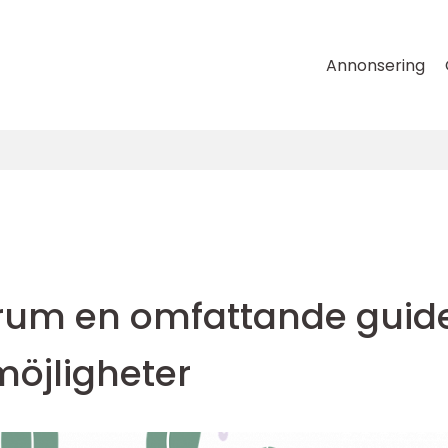
Annonsering
trum en omfattande guid
lmöjligheter