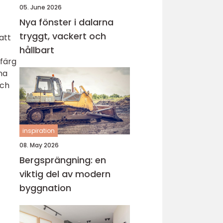
05. June 2026
Nya fönster i dalarna
tryggt, vackert och
att
hållbart
 färg
nna
och
inspiration
08. May 2026
Bergsprängning: en
viktig del av modern
byggnation