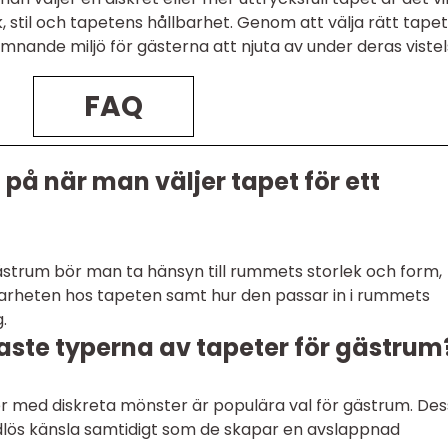
k, stil och tapetens hållbarhet. Genom att välja rätt tape
ande miljö för gästerna att njuta av under deras vistel
FAQ
på när man väljer tapet för ett
gästrum bör man ta hänsyn till rummets storlek och form,
arheten hos tapeten samt hur den passar in i rummets
.
raste typerna av tapeter för gästrum
r med diskreta mönster är populära val för gästrum. De
dlös känsla samtidigt som de skapar en avslappnad