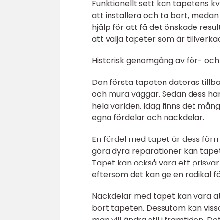
Funktionellt sett kan tapetens kva
att installera och ta bort, meda
hjälp för att få det önskade resul
att välja tapeter som är tillverka
Historisk genomgång av för- och
Den första tapeten dateras tillba
och mura väggar. Sedan dess har 
hela världen. Idag finns det mång
egna fördelar och nackdelar.
En fördel med tapet är dess förm
göra dyra reparationer kan tapet
Tapet kan också vara ett prisvärt 
eftersom det kan ge en radikal för
Nackdelar med tapet kan vara att
bort tapeten. Dessutom kan viss
man vill ändra stil i framtiden. De