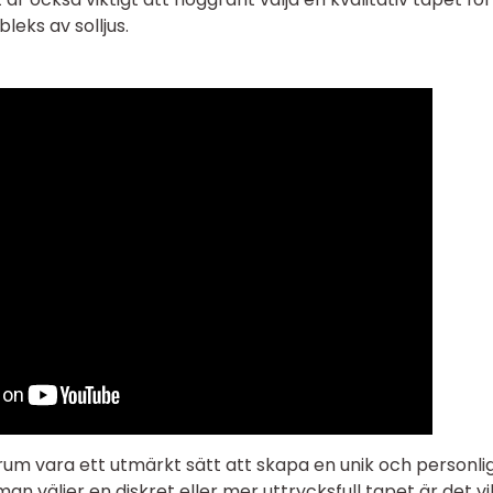
bleks av solljus.
trum vara ett utmärkt sätt att skapa en unik och personli
 väljer en diskret eller mer uttrycksfull tapet är det vi