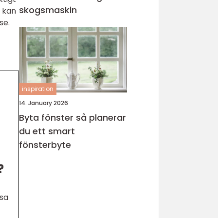
skogsmaskin
t kan
se.
inspiration
14. January 2026
Byta fönster så planerar
du ett smart
fönsterbyte
?
ssa