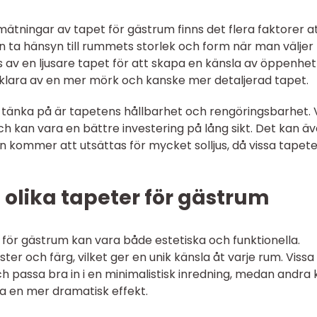
mätningar av tapet för gästrum finns det flera faktorer a
 ta hänsyn till rummets storlek och form när man väljer
 av en ljusare tapet för att skapa en känsla av öppenhe
klara av en mer mörk och kanske mer detaljerad tapet.
 tänka på är tapetens hållbarhet och rengöringsbarhet. 
h kan vara en bättre investering på lång sikt. Det kan ä
 kommer att utsättas för mycket solljus, då vissa tapete
 olika tapeter för gästrum
 för gästrum kan vara både estetiska och funktionella.
nster och färg, vilket ger en unik känsla åt varje rum. Vissa
h passa bra in i en minimalistisk inredning, medan andra
a en mer dramatisk effekt.