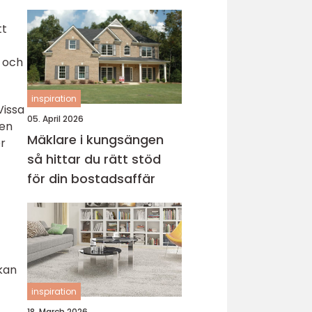
tt
t och
inspiration
Vissa
05. April 2026
ven
Mäklare i kungsängen
r
så hittar du rätt stöd
för din bostadsaffär
 kan
inspiration
18. March 2026