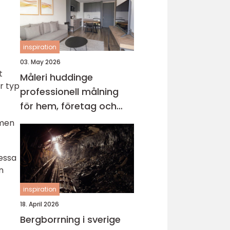
inspiration
03. May 2026
t
Måleri huddinge
r typ
professionell målning
för hem, företag och
föreningar
 men
Dessa
n
inspiration
18. April 2026
Bergborrning i sverige