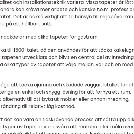
litet och installationsteknik variera. Vissa tapeter är lät
n andra kan kräva mer arbete och kanske t.o.m. profession
tatet. Det är också viktigt att ta hänsyn till miljöpåverka
de på ett hållbart sätt.
 nackdelar med olika tapeter för gästrum
ka till 1500-talet, då den användes för att täcka kakelug
tapeten utvecklats och blivit en central del av inredning
a olika typer av tapeter att välja mellan, var och en med 
åga att täcka ojämna och skadade väggar. Istället för at
er ge en enkel och snygg lösning för att förnya ett rum.
alternativ till att byta ut möbler eller annan inredning,
ändring till relativt låg kostnad.
 det kan vara en tidskrävande process att sätta upp ell
a typer av tapeter vara svåra att matcha eller måla öve
t är också viktigt att noggrant välja en kvalitativ tapet för