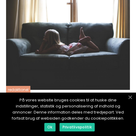
redaktionel
17. January 2024
På vores website bruges cookies til at huske dine
indstillinger, statistik og personalisering af indhold og
Vimpel Barnrum: En Färgglad Och Charmig
annoncer. Denne information deles med tredjepart. Ved
Inredning För Ditt Barns Rum
fortsat brug af websiden godkender du cookiepolitikken.
Ok
Privatlivspolitik