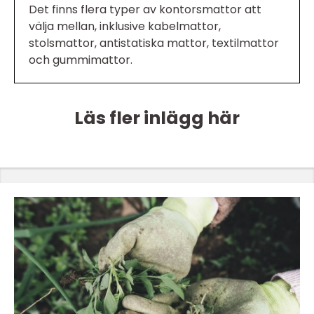
Det finns flera typer av kontorsmattor att
välja mellan, inklusive kabelmattor,
stolsmattor, antistatiska mattor, textilmattor
och gummimattor.
Läs fler inlägg här