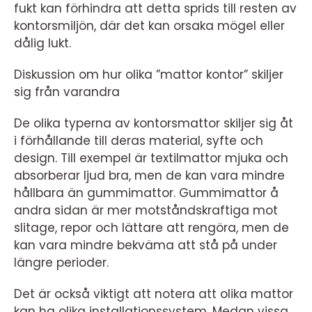
fukt kan förhindra att detta sprids till resten av
kontorsmiljön, där det kan orsaka mögel eller
dålig lukt.
Diskussion om hur olika ”mattor kontor” skiljer
sig från varandra
De olika typerna av kontorsmattor skiljer sig åt
i förhållande till deras material, syfte och
design. Till exempel är textilmattor mjuka och
absorberar ljud bra, men de kan vara mindre
hållbara än gummimattor. Gummimattor å
andra sidan är mer motståndskraftiga mot
slitage, repor och lättare att rengöra, men de
kan vara mindre bekväma att stå på under
längre perioder.
Det är också viktigt att notera att olika mattor
kan ha olika installationssystem. Medan vissa