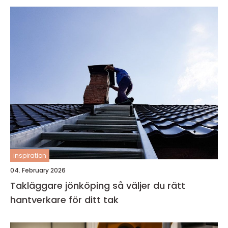
inspiration
04. February 2026
Takläggare jönköping så väljer du rätt
hantverkare för ditt tak