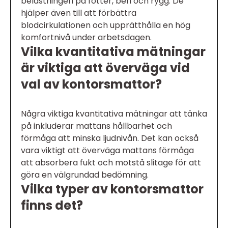
belastningen på fötter, ben och rygg. De
hjälper även till att förbättra
blodcirkulationen och upprätthålla en hög
komfortnivå under arbetsdagen.
Vilka kvantitativa mätningar
är viktiga att överväga vid
val av kontorsmattor?
Några viktiga kvantitativa mätningar att tänka
på inkluderar mattans hållbarhet och
förmåga att minska ljudnivån. Det kan också
vara viktigt att överväga mattans förmåga
att absorbera fukt och motstå slitage för att
göra en välgrundad bedömning.
Vilka typer av kontorsmattor
finns det?