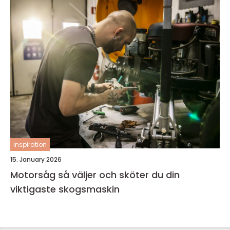
inspiration
15. January 2026
Motorsåg så väljer och sköter du din
viktigaste skogsmaskin