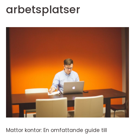
arbetsplatser
Mattor kontor: En omfattande guide till