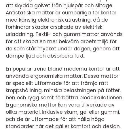
att skydda golvet från hjulspår och slitage.
Antistatiska mattor är oumbärliga för kontor
med känslig elektronisk utrustning, då de
förhindrar skador orsakade av elektrisk
urladdning. Textil- och gummimattor används
för att skapa en mer bekväm arbetsmiljö för
de som står mycket under dagen, genom att
dämpa ljud och absorbera fukt.
En populär trend bland moderna kontor är att
använda ergonomiska mattor. Dessa mattor
är speciellt utformade för att främja rätt
kroppshållning, minska belastningen på fötter,
ben och rygg samt förbättra blodcirkulationen.
Ergonomiska mattor kan vara tillverkade av
olika material, inklusive skum, gel eller gummi,
och de är utformade för att hålla höga
standarder när det gäller komfort och design.