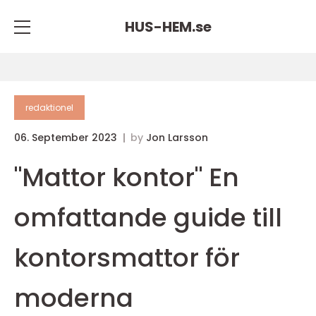
HUS-HEM.
se
redaktionel
06. September 2023
by
Jon Larsson
"Mattor kontor" En
omfattande guide till
kontorsmattor för
moderna