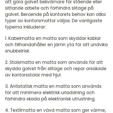
att göra golvet bekvämare för stående eller
sittande arbete och förhindra slitage på
golvet. Beroende på kontorets behov kan olika
typer av kontorsmattor väljas. De vanligaste
typerna inkluderar:
1. Kabelmatta en matta som skyddar kablar
och tillhandahåller en jämn yta för att undvika
snubbelrisk.
2. Stolsmatta en matta som används för att
skydda golvet från slitage och repor orsakade
av kontorsstolar med hjul.
3. Antistatisk matta en matta som används
för att minimera elektrisk urladdning och
förhindra skada på elektronisk utrustning.
4. Textilmatta en vävd matta som ger värme,