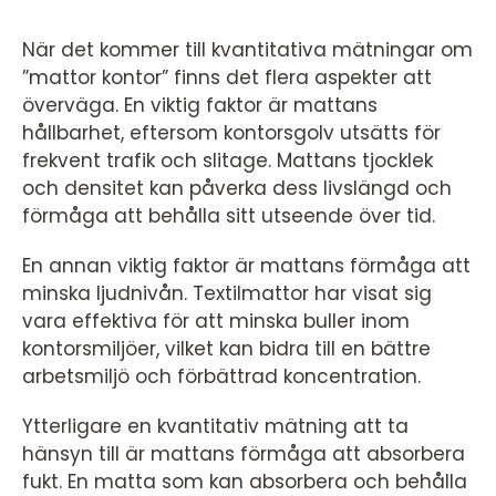
När det kommer till kvantitativa mätningar om
”mattor kontor” finns det flera aspekter att
överväga. En viktig faktor är mattans
hållbarhet, eftersom kontorsgolv utsätts för
frekvent trafik och slitage. Mattans tjocklek
och densitet kan påverka dess livslängd och
förmåga att behålla sitt utseende över tid.
En annan viktig faktor är mattans förmåga att
minska ljudnivån. Textilmattor har visat sig
vara effektiva för att minska buller inom
kontorsmiljöer, vilket kan bidra till en bättre
arbetsmiljö och förbättrad koncentration.
Ytterligare en kvantitativ mätning att ta
hänsyn till är mattans förmåga att absorbera
fukt. En matta som kan absorbera och behålla