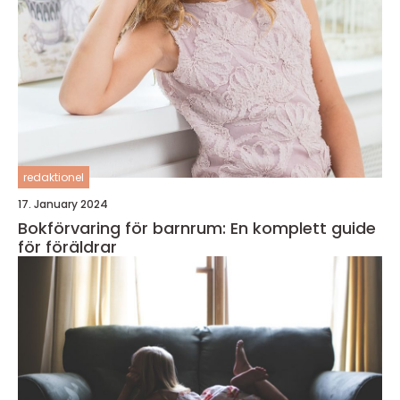
redaktionel
17. January 2024
Bokförvaring för barnrum: En komplett guide
för föräldrar