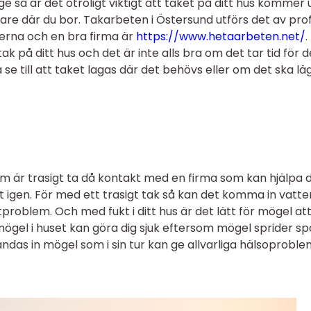
ge så är det otroligt viktigt att taket på ditt hus kommer
äggare där du bor. Takarbeten i Östersund utförs det av pro
terna och en bra firma är
https://www.hetaarbeten.net/
.
tak på ditt hus och det är inte alls bra om det tar tid för d
se till att taket lagas där det behövs eller om det ska lä
 är trasigt ta då kontakt med en firma som kan hjälpa d
elt igen. För med ett trasigt tak så kan det komma in vatten
problem. Och med fukt i ditt hus är det lätt för mögel at
 mögel i huset kan göra dig sjuk eftersom mögel sprider spo
ndas in mögel som i sin tur kan ge allvarliga hälsoproble