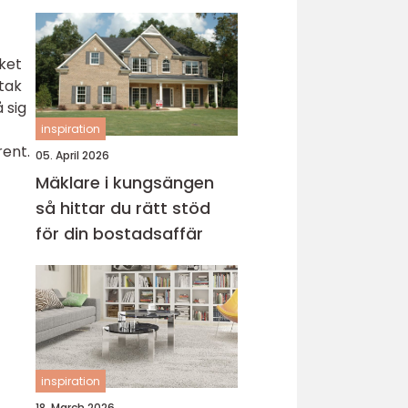
aket
 tak
 sig
inspiration
rent.
05. April 2026
Mäklare i kungsängen
så hittar du rätt stöd
för din bostadsaffär
inspiration
18. March 2026