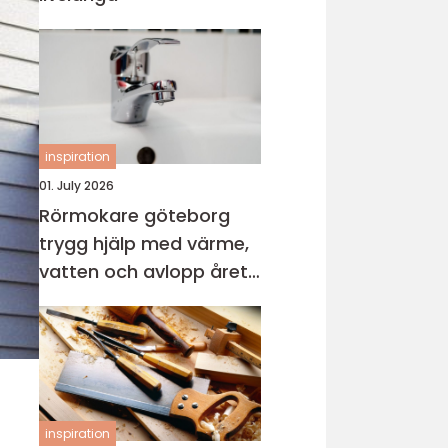
inspiration
01. July 2026
Rörmokare göteborg
trygg hjälp med värme,
vatten och avlopp året
runt
inspiration