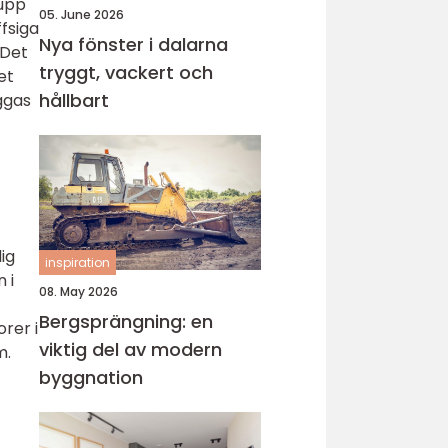
 upp
05. June 2026
ffsiga
Nya fönster i dalarna
 Det
tryggt, vackert och
et
hållbart
ggas
ig
inspiration
 i
08. May 2026
t
Bergsprängning: en
rer i
viktig del av modern
m.
byggnation