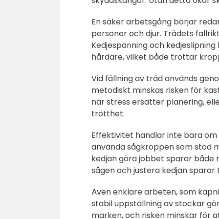
skyddskängor. Utan detta ökar sk
En säker arbetsgång börjar redan
personer och djur. Trädets fallrik
Kedjespänning och kedjeslipning k
hårdare, vilket både tröttar kro
Vid fällning av träd används gen
metodiskt minskas risken för ka
när stress ersätter planering, el
trötthet.
Effektivitet handlar inte bara om
använda sågkroppen som stöd m
kedjan göra jobbet sparar både r
sågen och justera kedjan sparar t
Även enklare arbeten, som kapnin
stabil uppställning av stockar g
marken, och risken minskar för at