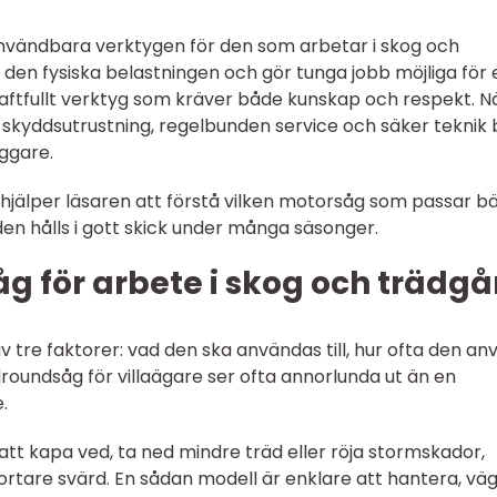
nvändbara verktygen för den som arbetar i skog och
 den fysiska belastningen och gör tunga jobb möjliga för 
raftfullt verktyg som kräver både kunskap och respekt. N
kyddsutrustning, regelbunden service och säker teknik b
ggare.
jälper läsaren att förstå vilken motorsåg som passar bä
en hålls i gott skick under många säsonger.
åg för arbete i skog och trädgå
 tre faktorer: vad den ska användas till, hur ofta den an
roundsåg för villaägare ser ofta annorlunda ut än en
.
att kapa ved, ta ned mindre träd eller röja stormskador,
ortare svärd. En sådan modell är enklare att hantera, vä