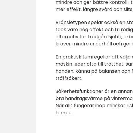
mindre och ger bättre kontroll i
mer effekt, längre svärd och sli
Bränsletypen spelar också en stor
tack vare hög effekt och fri rörli
alternativ för trädgårdsjobb, arb
kräver mindre underhåll och ger 
En praktisk tumregel är att välja
maskin leder ofta till trötthet, s
handen, känna på balansen och fu
träffsäkert.
Säkerhetsfunktioner är en annan
bra handtagsvärme på vintermodel
När allt fungerar ihop minskar ris
tempo.