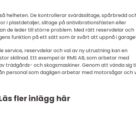
kså helheten. De kontrollerar svärdsslitage, spårbredd oc
r i plastdetaljer, slitage på antivibrationsfästen eller
n de leder till större problem. Med rätt reservdelar och
gens funktion på ett sätt som är svårt att uppnå i garage
e service, reservdelar och val av ny utrustning kan en
stor skillnad. Ett exempel är RMS AB, som arbetar med
 av trädgårds- och skogsmaskiner. Genom att vända sig ti
rån personal som dagligen arbetar med motorsågar och 
Läs fler inlägg här