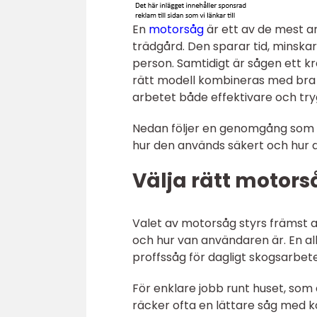
En
motorsåg
är ett av de mest a
trädgård. Den sparar tid, minskar
person. Samtidigt är sågen ett k
rätt modell kombineras med bra s
arbetet både effektivare och try
Nedan följer en genomgång som h
hur den används säkert och hur d
Välja rätt motors
Valet av motorsåg styrs främst av
och hur van användaren är. En all
proffssåg för dagligt skogsarbete
För enklare jobb runt huset, som 
räcker ofta en lättare såg med k