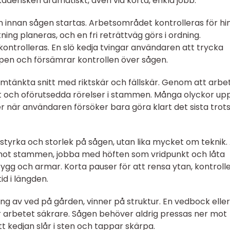
aderisken dramatiskt, även vid korta, enkla jobb.
 innan sågen startas. Arbetsområdet kontrolleras för hi
tning planeras, och en fri reträttväg görs i ordning.
ontrolleras. En slö kedja tvingar användaren att trycka
ppen och försämrar kontrollen över sågen.
omtänkta snitt med riktskär och fällskär. Genom att arbe
st och oförutsedda rörelser i stammen. Många olyckor up
ler när användaren försöker bara göra klart det sista trot
 styrka och storlek på sågen, utan lika mycket om teknik.
ot stammen, jobba med höften som vridpunkt och låta
ygg och armar. Korta pauser för att rensa ytan, kontroll
id i längden.
g av ved på gården, vinner på struktur. En vedbock eller
ör arbetet säkrare. Sågen behöver aldrig pressas ner mot
t kedjan slår i sten och tappar skärpa.