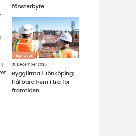
fönsterbyte
h
t.
inspiration
ll
31. December 2025
vet
Byggfirma i Jönköping:
Hållbara hem i trä för
framtiden