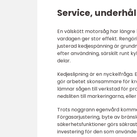
Service, underhål
En välskött motorsåg har längre l
vardagen ger stor effekt. Rengörin
justerad kedjespänning är grund
efter användning, särskilt runt k
delar.
Kedjeslipning är en nyckelfråga. 
gör arbetet skonsammare för kro
lämnar sågen till verkstad för pr
nedsliten till markeringarna, elle
Trots noggrann egenvård komme
Förgasarjustering, byte av brän
säkerhetsfunktioner görs säkrast 
investering för den som använde