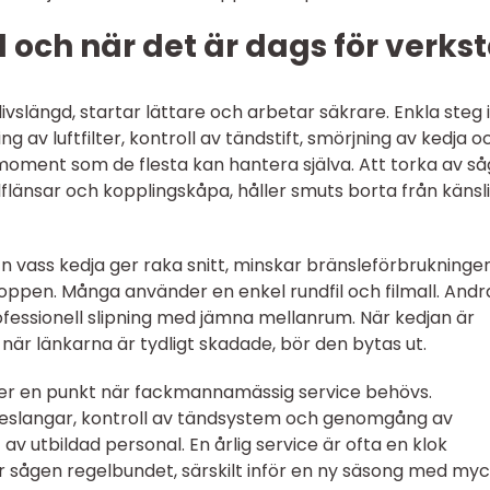
l och när det är dags för verks
ivslängd, startar lättare och arbetar säkrare. Enkla steg i
g av luftfilter, kontroll av tändstift, smörjning av kedja o
moment som de flesta kan hantera själva. Att torka av s
ylflänsar och kopplingskåpa, håller smuts borta från känsl
En vass kedja ger raka snitt, minskar bränsleförbrukninge
ppen. Många använder en enkel rundfil och filmall. Andr
ofessionell slipning med jämna mellanrum. När kedjan är
r när länkarna är tydligt skadade, bör den bytas ut.
r en punkt när fackmannamässig service behövs.
sleslangar, kontroll av tändsystem och genomgång av
av utbildad personal. En årlig service är ofta en klok
r sågen regelbundet, särskilt inför en ny säsong med my