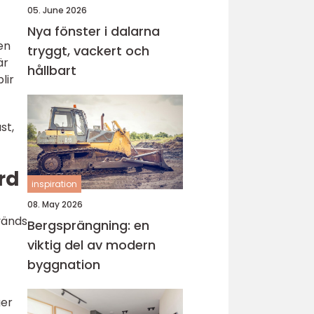
05. June 2026
Nya fönster i dalarna
en
tryggt, vackert och
är
hållbart
lir
st,
rd
inspiration
08. May 2026
vänds
Bergsprängning: en
viktig del av modern
byggnation
ger