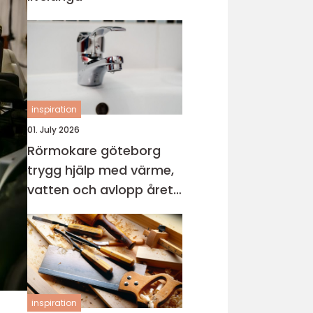
inspiration
01. July 2026
Rörmokare göteborg
trygg hjälp med värme,
vatten och avlopp året
runt
inspiration