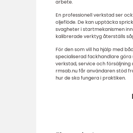
arbete.
En professionell verkstad ser oc
oljeflöde. De kan upptäcka spricko
svagheter i startmekanismen inna
kalibrerade verktyg återställs så
För den som vill ha hjälp med båd
specialiserad fackhandlare göra 
verkstad, service och försäljning
rmsab.nu får användaren stöd f
hur de ska fungera i praktiken.