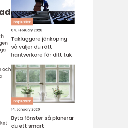
tad
inspiration
04. February 2026
ch
Takläggare jönköping
ågen
så väljer du rätt
iga
hantverkare för ditt tak
n och
a
inspiration
14. January 2026
Byta fönster så planerar
cket
du ett smart