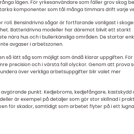
 trånga lägen. För yrkesanvändare som fäller grov skog b
tstarka komponenter som tål många timmars drift varje v
 roll. Bensindrivna sågar är fortfarande vanligast i skog
ghet. Batteridrivna modeller har däremot blivit ett starkt
ete nära hus och i bullerkänsliga områden. De startar enk
inte avgaser i arbetszonen.
 en så lätt såg som möjligt som ändå klarar uppgiften. För
ämre precision och i värsta fall olyckor. Genom att prova s
ndera över verkliga arbetsuppgifter blir valet mer
 avgörande punkt. Kedjebroms, kedjefångare, kastskydd
ler är exempel på detaljer som gör stor skillnad i prakt
ken för skador, samtidigt som arbetet flyter på i ett lugn