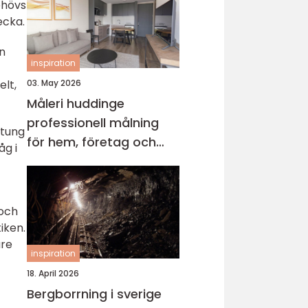
ehövs
ecka.
en
inspiration
elt,
03. May 2026
Måleri huddinge
professionell målning
 tung
för hem, företag och
åg i
föreningar
 och
iken.
are
inspiration
18. April 2026
Bergborrning i sverige