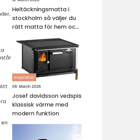
Heltäckningsmatta i
nder,
stockholm så väljer du
rätt matta för hem och
kontor
ta
pstår
s
inspiration
 Att
06. March 2026
Josef davidsson vedspis
era
klassisk värme med
modern funktion
 en