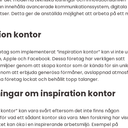
kan innehålla avancerade kommunikationssystem, digitala
tser. Detta ger de anställda möjlighet att arbeta på ett 
ion kontor
etag som implementerat ”inspiration kontor” kan vi inte 
 Apple och Facebook. Dessa företag har verkligen satt
miljöer genom att skapa kontor som är kända för sin uni
Genom att erbjuda generösa förmåner, avslappnad atmos
a företag lockat och behållit topp talanger.
ingar om inspiration kontor
 kontor” kan vara svårt eftersom det inte finns någon
d för vad ett sådant kontor ska vara. Men forskning har vis
tet kan öka i en inspirerande arbetsmiljö. Exempel på