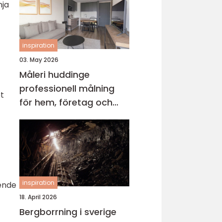
mja
inspiration
03. May 2026
Måleri huddinge
professionell målning
et
för hem, företag och
föreningar
inspiration
oende
18. April 2026
Bergborrning i sverige