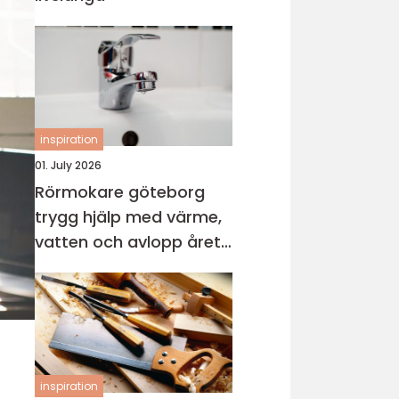
inspiration
01. July 2026
Rörmokare göteborg
trygg hjälp med värme,
vatten och avlopp året
runt
inspiration