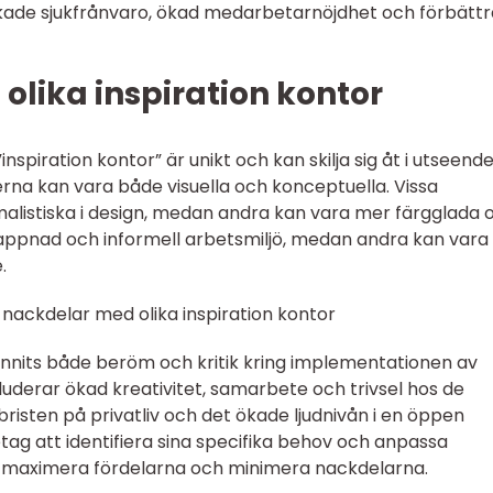
kade sjukfrånvaro, ökad medarbetarnöjdhet och förbätt
olika inspiration kontor
”inspiration kontor” är unikt och kan skilja sig åt i utseende
derna kan vara både visuella och konceptuella. Vissa
malistiska i design, medan andra kan vara mer färgglada 
lappnad och informell arbetsmiljö, medan andra kan var
.
nackdelar med olika inspiration kontor
unnits både beröm och kritik kring implementationen av
kluderar ökad kreativitet, samarbete och trivsel hos de
risten på privatliv och det ökade ljudnivån i en öppen
retag att identifiera sina specifika behov och anpassa
t maximera fördelarna och minimera nackdelarna.