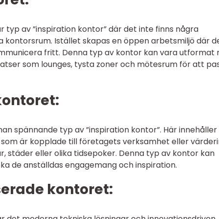
typ av ”inspiration kontor” där det inte finns några
ta kontorsrum. Istället skapas en öppen arbetsmiljö där d
municera fritt. Denna typ av kontor kan vara utformat
latser som lounges, tysta zoner och mötesrum för att pa
kontoret:
an spännande typ av ”inspiration kontor”. Här innehåller
om är kopplade till företagets verksamhet eller värderi
 städer eller olika tidsepoker. Denna typ av kontor kan
öka de anställdas engagemang och inspiration.
serade kontoret:
är det moderna tekniska lösningar och innovationsdriven