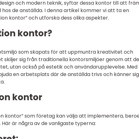
sign och modern teknik, syftar dessa kontor till att frä
l hos de anställda. I denna artikel kommer vi att ta en
ion kontor” och utforska dess olika aspekter.
tion kontor?
betsmiljö som skapats för att uppmuntra kreativitet och
t skiljer sig från traditionella kontorsmiljöer genom att d
litet, utan också på estetik och användarupplevelse. Med
juda en arbetsplats där de anställda trivs och känner sig
a.
ion kontor
tion kontor” som företag kan välja att implementera, ber
 Här är några av de vanligaste typerna:
oret: