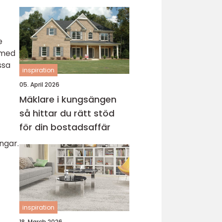
e
 med
ssa
inspiration
05. April 2026
Mäklare i kungsängen
så hittar du rätt stöd
för din bostadsaffär
ngar.
inspiration
18. March 2026