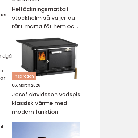
Heltäckningsmatta i
mer
stockholm så väljer du
rätt matta för hem och
kontor
undgå
ka
inspiration
fär
06. March 2026
Josef davidsson vedspis
klassisk värme med
modern funktion
at