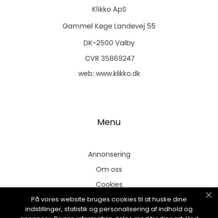
web:
www.klikko.dk
Menu
Annonsering
Om oss
Cookies
På vores website bruges cookies til at huske dine
Kontakta oss
indstillinger, statistik og personalisering af indhold og
Sitemap