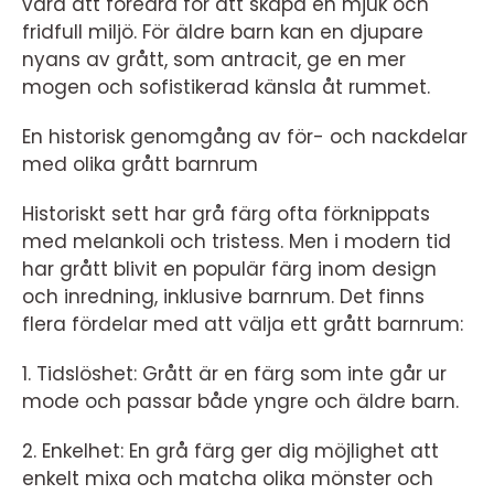
vara att föredra för att skapa en mjuk och
fridfull miljö. För äldre barn kan en djupare
nyans av grått, som antracit, ge en mer
mogen och sofistikerad känsla åt rummet.
En historisk genomgång av för- och nackdelar
med olika grått barnrum
Historiskt sett har grå färg ofta förknippats
med melankoli och tristess. Men i modern tid
har grått blivit en populär färg inom design
och inredning, inklusive barnrum. Det finns
flera fördelar med att välja ett grått barnrum:
1. Tidslöshet: Grått är en färg som inte går ur
mode och passar både yngre och äldre barn.
2. Enkelhet: En grå färg ger dig möjlighet att
enkelt mixa och matcha olika mönster och