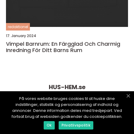
redaktionel
17. January 2024
Vimpel Barnrum: En Färgglad Och Charmig
Inredning För Ditt Barns Rum
HUS-HEM.
se
På vores website bruges cookies til at huske dine
indstillinger, statistik og personalisering af indhold og
annoncer. Denne information deles med tredjepart. Ved
fortsat brug af websiden godkender du cookiepolitikken.
Ok
Privatlivspolitik