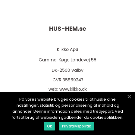
HUS-HEM.
se
web:
www.klikko.dk
På vores website bruges cookies til at huske dine
indstillinger, statistik og personalisering af indhold og
annoncer. Denne information deles med tredjepart. Ved
fortsat brug af websiden godkender du cookiepolitikken.
Menu
Ok
Privatlivspolitik