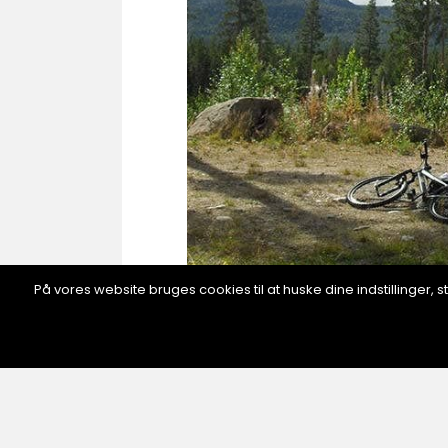
På vores website bruges cookies til at huske dine indstillinger
hållbarhet och estetik Träfönste
utseende. Trä är ett levande mat
utseendet smälter in i varierande 
träfönster, har naturliga impregn