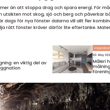
mer än att stoppa drag och spara energi. För mån
 in utsikten mot skog, sjö och berg och påverkar
r dags för nya fönster dalarna vill allt fler kombin
inspiratio
03. May 20
Måleri huddin
ning: en viktig del av
målning
ggnation
förenin