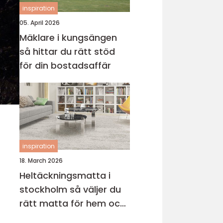
inspiration
05. April 2026
Mäklare i kungsängen
så hittar du rätt stöd
för din bostadsaffär
inspiration
18. March 2026
Heltäckningsmatta i
stockholm så väljer du
rätt matta för hem och
kontor