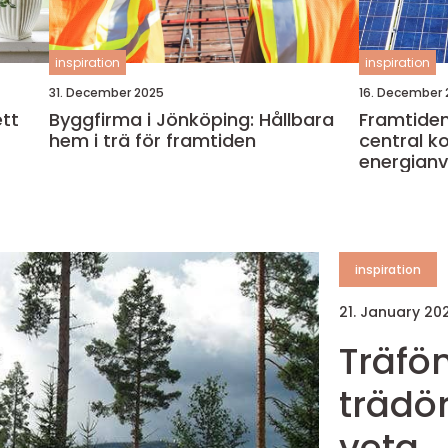
inspiration
inspiration
31. December 2025
16. December 
Byggfirma i Jönköping: Hållbara
Framtiden 
hem i trä för framtiden
central k
energian
inspiration
21. January 2
Träfö
trädör
veta