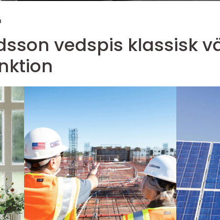
n
dspis klassisk värme med
nktion