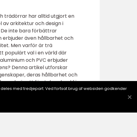
 trädörrar har alltid utgjort en
 av arkitektur och design i
De inte bara förbättrar
n erbjuder även hållbarhet och
itet. Men varför är trä
t populärt val i en värld där
 aluminium och PVC erbjuder
ens? Denna artikel utforskar
genskaper, deras hållbarhet och
tfarande är ett förstahandsval för
ion deles med tredjepart. Ved fortsat brug af websiden godkender
arna med träfönster Naturlig
 förmåga att förbättra husets
 decennier. Det naturliga
den art som ofta används i