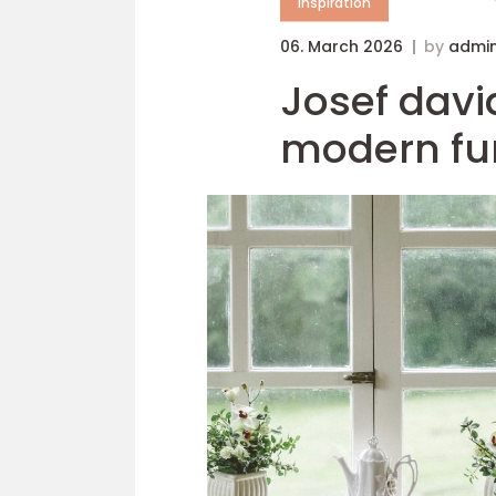
inspiration
06. March 2026
by
admi
Josef davidsson ve
modern fu