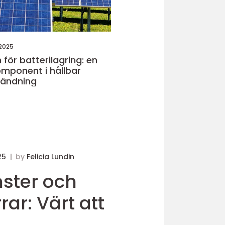
2025
för batterilagring: en
omponent i hållbar
vändning
025
by
Felicia Lundin
nster och
rar: Värt att