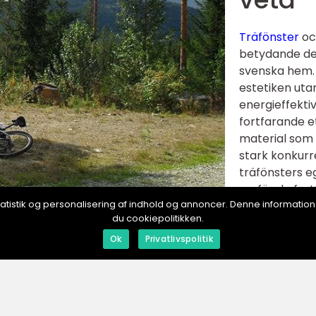
Träfönster
och
betydande del
svenska hem. 
estetiken uta
energieffektiv
fortfarande et
material som
stark konkurr
träfönsters e
varför de for
, statistik og personalisering af indhold og annoncer. Denne informat
många. Fördel
du cookiepolitikken.
r är inte bara hållbara utan de har också en exceptionell
erial och med rätt underhåll kan träfönster hålla i många
Ok
Privatlivspolitik
miljöer, från moderna hem till traditionella stugor. Tall, 
erade kådk...