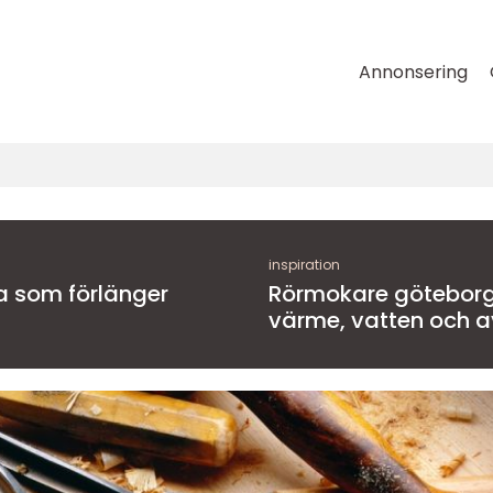
Annonsering
inspiration
a som förlänger
Rörmokare göteborg trygg hjälp m
värme, vatten och a