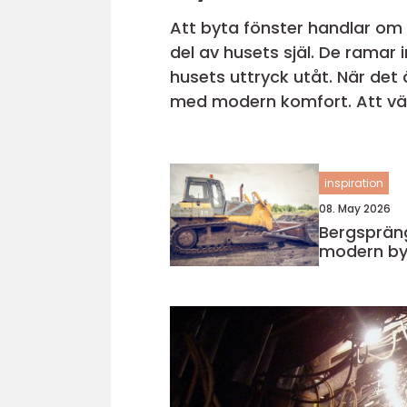
Att byta fönster handlar om 
del av husets själ. De ramar
husets uttryck utåt. När det ä
med modern komfort. Att välja rätt fönster kräver därför lite eftertanke. Material, form, energivärden och
inte minst husets ålder och...
inspiration
08. May 2026
Bergspräng
modern by