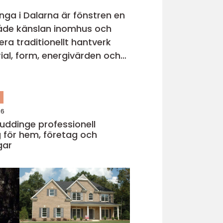
ga i Dalarna är fönstren en
 både känslan inomhus och
era traditionellt hantverk
n
26
ge professionell
 för hem, företag och
gar